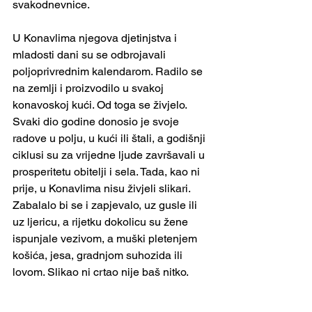
svakodnevnice.
U Konavlima njegova djetinjstva i 
mladosti dani su se odbrojavali 
poljoprivrednim kalendarom. Radilo se 
na zemlji i proizvodilo u svakoj 
konavoskoj kući. Od toga se živjelo. 
Svaki dio godine donosio je svoje 
radove u polju, u kući ili štali, a godišnji 
ciklusi su za vrijedne ljude završavali u 
prosperitetu obitelji i sela. Tada, kao ni 
prije, u Konavlima nisu živjeli slikari. 
Zabalalo bi se i zapjevalo, uz gusle ili 
uz ljericu, a rijetku dokolicu su žene 
ispunjale vezivom, a muški pletenjem 
košića, jesa, gradnjom suhozida ili 
lovom. Slikao ni crtao nije baš nitko.