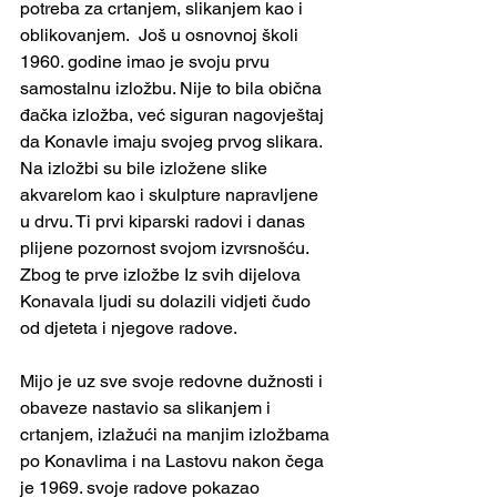
potreba za crtanjem, slikanjem kao i 
oblikovanjem.  Još u osnovnoj školi 
1960. godine imao je svoju prvu 
samostalnu izložbu. Nije to bila obična 
đačka izložba, već siguran nagovještaj 
da Konavle imaju svojeg prvog slikara. 
Na izložbi su bile izložene slike 
akvarelom kao i skulpture napravljene 
u drvu. Ti prvi kiparski radovi i danas 
plijene pozornost svojom izvrsnošću. 
Zbog te prve izložbe Iz svih dijelova 
Konavala ljudi su dolazili vidjeti čudo 
od djeteta i njegove radove.
Mijo je uz sve svoje redovne dužnosti i 
obaveze nastavio sa slikanjem i 
crtanjem, izlažući na manjim izložbama 
po Konavlima i na Lastovu nakon čega 
je 1969. svoje radove pokazao 