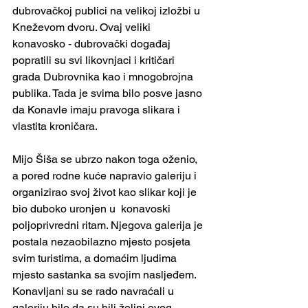
dubrovačkoj publici na velikoj izložbi u 
Kneževom dvoru. Ovaj veliki 
konavosko - dubrovački događaj 
popratili su svi likovnjaci i kritičari 
grada Dubrovnika kao i mnogobrojna 
publika. Tada je svima bilo posve jasno 
da Konavle imaju pravoga slikara i 
vlastita kroničara.
Mijo Šiša se ubrzo nakon toga oženio, 
a pored rodne kuće napravio galeriju i 
organizirao svoj život kao slikar koji je 
bio duboko uronjen u  konavoski 
poljoprivredni ritam. Njegova galerija je 
postala nezaobilazno mjesto posjeta 
svim turistima, a domaćim ljudima 
mjesto sastanka sa svojim nasljeđem. 
Konavljani su se rado navraćali u 
galeriju bilo da su bili željni ovog 