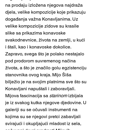
na prodaju izložena njegova najdraža 
djela, velike kompozicije koje prikazuju 
događanja važna Konavljanima. Uz 
velike kompozicije zidove su krasile 
slike sa prikazima konavoske 
svakodnevnice, života na zemlji, u kući 
i štali, kao i konavoske dokolice. 
Zapravo, svega što je polako nestajalo 
pod prodorom suvremenog načina 
života, a što je značilo golu egzistenciju 
stanovnika ovog kraja. Mijo Šiša 
bilježio je na svojim platnima sve što su 
Konavljani napuštali i zaboravljali.
Mijova fascinacija sa 
starinom 
izbijala 
je iz svakog kutka njegove djedovine. U 
galeriji su se očuvali instrumenti na 
kojima su se njegovi pretci zabavljali 
svirajući i okupljajući mladost iz sela, 