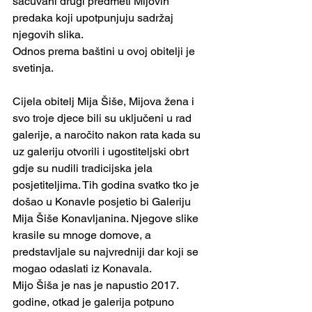
sačuvani drugi predmeti Mijovih 
predaka koji upotpunjuju sadržaj 
njegovih slika.
Odnos prema baštini u ovoj obitelji je 
svetinja.
Cijela obitelj Mija Šiše, Mijova žena i 
svo troje djece bili su uključeni u rad 
galerije, a naročito nakon rata kada su 
uz galeriju otvorili i ugostiteljski obrt 
gdje su nudili tradicijska jela 
posjetiteljima. Tih godina svatko tko je 
došao u Konavle posjetio bi Galeriju 
Mija Šiše Konavljanina. Njegove slike 
krasile su mnoge domove, a 
predstavljale su najvredniji dar koji se 
mogao odaslati iz Konavala.
Mijo Šiša je nas je napustio 2017. 
godine, otkad je galerija potpuno 