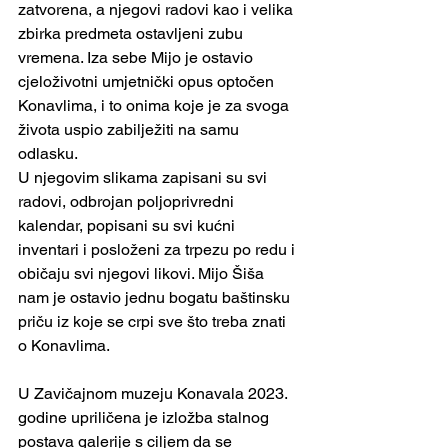
zatvorena, a njegovi radovi kao i velika 
zbirka predmeta ostavljeni zubu 
vremena. Iza sebe Mijo je ostavio 
cjeloživotni umjetnički opus optočen 
Konavlima, i to onima koje je za svoga 
života uspio zabilježiti na samu 
odlasku.
U njegovim slikama zapisani su svi 
radovi, odbrojan poljoprivredni 
kalendar, popisani su svi kućni 
inventari i posloženi za trpezu po redu i 
običaju svi njegovi likovi. Mijo Šiša 
nam je ostavio jednu bogatu baštinsku 
priču iz koje se crpi sve što treba znati 
o Konavlima.
U Zavičajnom muzeju Konavala 2023. 
godine upriličena je izložba stalnog 
postava galerije s ciljem da se 