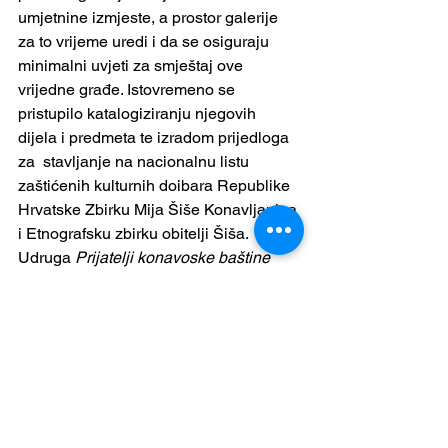
umjetnine izmjeste, a prostor galerije 
za to vrijeme uredi i da se osiguraju 
minimalni uvjeti za smještaj ove 
vrijedne građe. Istovremeno se 
pristupilo katalogiziranju njegovih 
dijela i predmeta te izradom prijedloga 
za  stavljanje na nacionalnu listu 
zaštićenih kulturnih doibara Republike 
Hrvatske Zbirku Mija Šiše Konavljanina 
i Etnografsku zbirku obitelji Šiša. 
Udruga 
Prijatelji konavoske baštine
preuzela je na sebe radove sanacije 
krovišta, kao i svih ostalih popravaka u 
galeriji  kako bi Galeriju Mijo Šiša 
Konavljanin opet otvorili za javnost kao 
mjesto susreta sa pretcima i sa prvim 
istinskim kroničarem života Konavala.