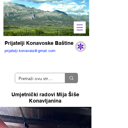
Prijatelji Konavoske Baštine
prijatelji.konavala@gmail.com
Umjetnički radovi Mija Šiše
Konavljanina